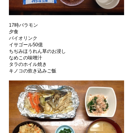
17時バラモン
夕食
バイオリンク
イサゴール50億
ちぢみほうれん草のお浸し
なめこの味噌汁
タラのホイル焼き
キノコの炊き込みご飯