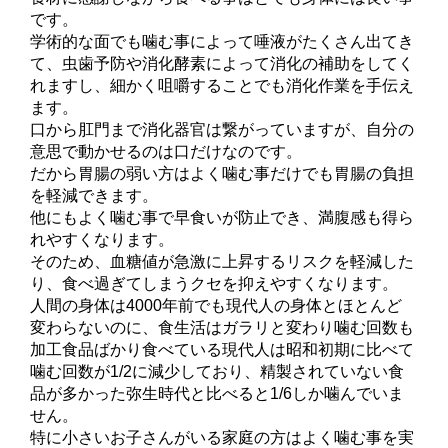
です。
学術的な面でも噛む事によって唾液がたくさん出てき
て、虫歯予防や消化酵素によって消化の補助をしてく
れますし、細かく咀嚼することでも消化作業を手伝え
ます。
口から肛門まで消化器官は繋がっていますが、自分の
意思で動かせるのは口だけなのです。
だから胃腸の弱い方はよく噛む事だけでも胃腸の負担
を軽減できます。
他にもよく噛む事で早食いが防止でき、満腹感も得ら
れやすくなります。
そのため、血糖値が急激に上昇するリスクを軽減した
り、食べ過ぎてしまうクセを抑えやすくなります。
人間の身体は4000年前でも現代人の身体とほとんど
変わらないのに、食生活はガラリと変わり噛む回数も
加工食品ばかり食べている現代人は昭和初期に比べて
噛む回数が1/2に減少しており、精製されていない食
品が多かった弥生時代と比べると1/6しか噛んでいま
せん。
特に小さいお子さんがいる家庭の方はよく噛む事を実