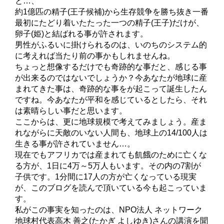
と…、
約1億匹の精子(王子候補)から生存競争を勝ち抜き一番
最初にたどり着いたたった一つの精子(王子)だけが、
卵子(姫)と結ばれる事が許されます。
男性がふるいに掛けられるのは、いのちのシステム的
に考えれば当たり前の事かもしれませんね。
ちょっと想像するだけでも奇跡的な事だと、感じる事
が出来るのではないでしょうか？今あなたが地球に産
まれてきた事は、奇跡的な事をが起こって誕生したん
ですね。今あなたが平和を感じているとしたら、それ
は素晴らしい事だと思います。
ここからは、更に地球規模で考えてみましょう。産ま
れながらに天敵のいない人間も、地球上の14/100人は
生きる事が許されていません…。
現在でもアフリカでは産まれても飢餓のために亡くな
る方が、1日に4万～5万人もいます。その内の7割が
子供です。1分間に17人の方が亡くなっている現実
が、このブログを読んで頂いている今も起こっていま
す。
私がこの事実を知ったのは、NPO法人 ネットワーク
地球村代表高木 善之(たかぎ よしゆき)さんの講演を聞