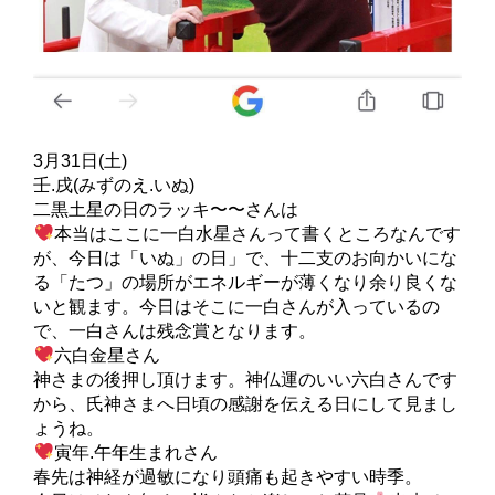
3月31日(土)
壬.戌(みずのえ.いぬ)
二黒土星の日のラッキ〜〜さんは
本当はここに一白水星さんって書くところなんです
が、今日は「いぬ」の日」で、十二支のお向かいにな
る「たつ」の場所がエネルギーが薄くなり余り良くな
いと観ます。今日はそこに一白さんが入っているの
で、一白さんは残念賞となります。
六白金星さん
神さまの後押し頂けます。神仏運のいい六白さんです
から、氏神さまへ日頃の感謝を伝える日にして見まし
ょうね。
寅年.午年生まれさん
春先は神経が過敏になり頭痛も起きやすい時季。