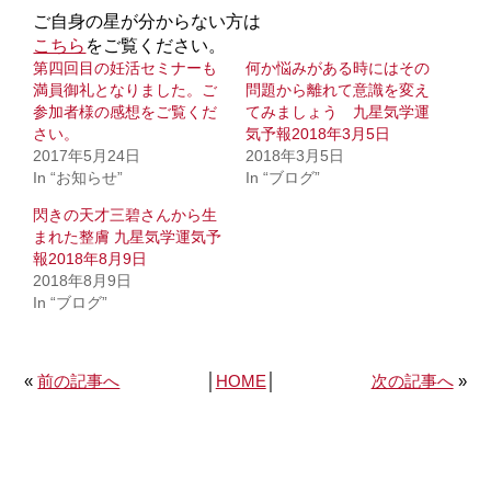
ご自身の星が分からない方は
こちら
をご覧ください。
第四回目の妊活セミナーも
何か悩みがある時にはその
満員御礼となりました。ご
問題から離れて意識を変え
参加者様の感想をご覧くだ
てみましょう 九星気学運
さい。
気予報2018年3月5日
2017年5月24日
2018年3月5日
In “お知らせ”
In “ブログ”
閃きの天才三碧さんから生
まれた整膚 九星気学運気予
報2018年8月9日
2018年8月9日
In “ブログ”
«
前の記事へ
│
HOME
│
次の記事へ
»