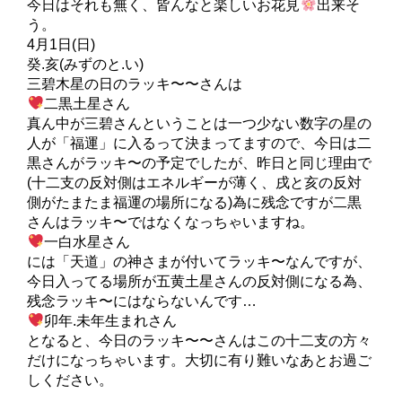
今日はそれも無く、皆んなと楽しいお花見
出来そ
う。
4月1日(日)
癸.亥(みずのと.い)
三碧木星の日のラッキ〜〜さんは
二黒土星さん
真ん中が三碧さんということは一つ少ない数字の星の
人が「福運」に入るって決まってますので、今日は二
黒さんがラッキ〜の予定でしたが、昨日と同じ理由で
(十二支の反対側はエネルギーが薄く、戌と亥の反対
側がたまたま福運の場所になる)為に残念ですが二黒
さんはラッキ〜ではなくなっちゃいますね。
一白水星さん
には「天道」の神さまが付いてラッキ〜なんですが、
今日入ってる場所が五黄土星さんの反対側になる為、
残念ラッキ〜にはならないんです…
卯年.未年生まれさん
となると、今日のラッキ〜〜さんはこの十二支の方々
だけになっちゃいます。大切に有り難いなあとお過ご
しください。