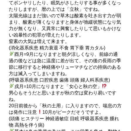
てボンヤリしたり、眠気がさしたりする事が多くなっ
たりしますが、暦の上では「立秋」ですね。
太陽光線はまだ強いので草木は酸素を吐き出す力が弱
まり、酸素が薄くなりますと身体が弛緩状態になり気
力が無くなり、又異常に興奮したりして思いもかけな
い凶暴性の犯罪が増えたりします。
窒素の大気は増えて来ます。
(消化器系疾患 精力衰退 不食 胃下垂 胃カタル)
酉月=9月になりますと朝夕涼しくなり、前線の通
過の後などは急に温度に差が出て、その後の長雨の季
節に移行すると神経痛やリューマチなどの持病のある
方は滅入ってしまいますね。
(呼吸器系疾患 口腔疾患 歯痛 頭痛 婦人科系疾患)
戌月=10月になりますと「女心と秋の空」
男心もそうだと思いますが秋の空は変わり易いです
ね。
20日前後から「秋の土用」に入りますので、喘息の方
は発作に注意
10月がピークだそうですよ。
(頭痛 ヒステリー 神経過敏症 目眩 呼吸器系疾患 腫れ
物 高熱を伴う病)