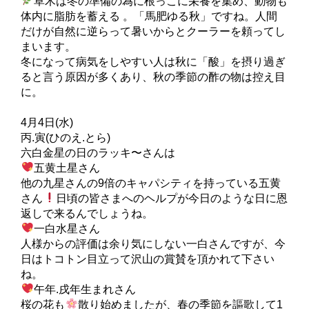
草木は冬の準備の為に根っこに栄養を集め、動物も
体内に脂肪を蓄える 。「馬肥ゆる秋」ですね。人間
だけが自然に逆らって暑いからとクーラーを頼ってし
まいます。
冬になって病気をしやすい人は秋に「酸」を摂り過ぎ
ると言う原因が多くあり、秋の季節の酢の物は控え目
に。
4月4日(水)
丙.寅(ひのえ.とら)
六白金星の日のラッキ〜さんは
五黄土星さん
他の九星さんの9倍のキャパシティを持っている五黄
さん
日頃の皆さまへのヘルプが今日のような日に恩
返しで来るんでしょうね。
一白水星さん
人様からの評価は余り気にしない一白さんですが、今
日はトコトン目立って沢山の賞賛を頂かれて下さい
ね。
午年.戌年生まれさん
桜の花も
散り始めましたが、春の季節を謳歌して1