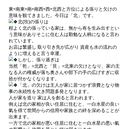
東⇨南東⇨南⇨南西⇨西⇨北西と方位による張りと欠けの
意味を観てきました。今日は「北」です。
北(坎)の張りは
程よく北の張っている家は、無から有を生み出すとい
う意味がありそこに住む人は勤勉な人柄になると言わ
れています。
お店は繁盛し 取り引き先が広がり 資産も水の流れの
ように増えると言う幸運。
しかし、張り過ぎは
当然「乾」=北西と「艮」=北東の欠けとなり、家の主
なる人の権威が落ち奥さんや部下の手の広げすぎに収
拾が付かなくなります。
「北」の欠けは主人が家に居つかず浪費となり物
事の永続性を欠き問題多発となります。
人が家を造り 家は人を創ると言われます。
例えば北の家相が良い住居に住むと、一白水星の良い
氣を得て世間からの信用や家族との絆を深めることが
出来ます。
一方で北の家相が悪い住居に住むと一白水星の悪い氣