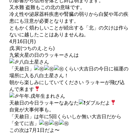
の影響から信用を落とし絆は弱まります。
又水難 盗難もこの北の意味です。
冷え性や泌尿器科疾患や腎臓の弱りから白髪や耳の疾
患にも注意が必要となります。
ともかく煩わしいことが続出する「北」の欠けは作ら
ないに越したことはありませんね。
4月16日(月)
戊.寅(つちのえ.とら)
九紫火星の日のラッキーさんは
八白土星さん
「天赦日」
くらい大吉日の今日に福運の
場所に入る八白土星さん！
朝から楽しみにしていてください ラッキーが飛び込
んで来ます
午年.戌年生まれさん
天赦日の今日ラッキーなあなた
ダブルだよ
自覚が大事何事も。
「天赦日」は年に5回くらいしか無い大吉日だから
「全てに吉」
この次は7月1日だよ〜