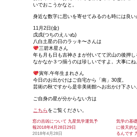
いでおこうかなと。
身近な数字に思いを寄せてみるのも時には良い
11月2日(金)
戊戌(つちのえ.いぬ)
八白土星の日のラッキ〜さんは
三碧木星さん
年も月も日も吉神さまが付いてて沢山の後押し
なかなか３つ揃うのは珍しいですよ。大事にね
寅年.午年生まれさん
今日のお出かけはご自宅から「南」30度。
芸術の秋ですから是非美術館へお出かけ下さい
ご自身の星が分からない方は
こちら
をご覧ください。
窓の吉凶について 九星気学運気予
気学の基礎
報2018年4月28日29日
に後天的
2018年4月28日
るんです 