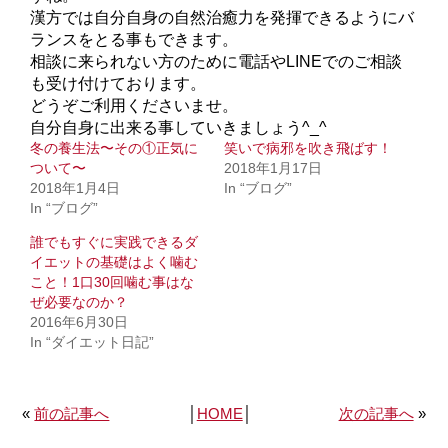
漢方では自分自身の自然治癒力を発揮できるようにバ
ランスをとる事もできます。
相談に来られない方のために電話やLINEでのご相談
も受け付けております。
どうぞご利用くださいませ。
自分自身に出来る事していきましょう^_^
冬の養生法〜その①正気に
笑いで病邪を吹き飛ばす！
ついて〜
2018年1月17日
2018年1月4日
In “ブログ”
In “ブログ”
誰でもすぐに実践できるダ
イエットの基礎はよく噛む
こと！1口30回噛む事はな
ぜ必要なのか？
2016年6月30日
In “ダイエット日記”
«
前の記事へ
│
HOME
│
次の記事へ
»