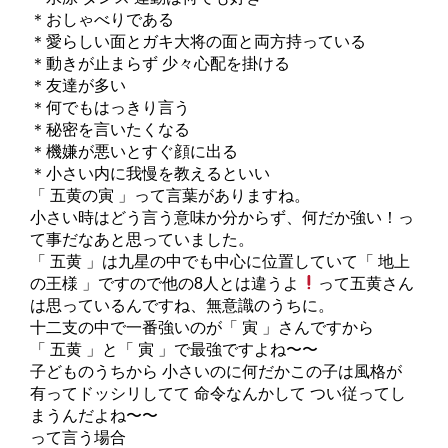
＊おしゃべりである
＊愛らしい面とガキ大将の面と両方持っている
＊動きが止まらず 少々心配を掛ける
＊友達が多い
＊何でもはっきり言う
＊秘密を言いたくなる
＊機嫌が悪いとすぐ顔に出る
＊小さい内に我慢を教えるといい
「 五黄の寅 」って言葉がありますね。
小さい時はどう言う意味か分からず、何だか強い！っ
て事だなあと思っていました。
「 五黄 」は九星の中でも中心に位置していて「 地上
の王様 」ですので他の8人とは違うよ
って五黄さん
は思っているんですね、無意識のうちに。
十二支の中で一番強いのが「 寅 」さんですから
「 五黄 」と「 寅 」で最強ですよね〜〜
子どものうちから 小さいのに何だかこの子は風格が
有ってドッシリしてて 命令なんかして つい従ってし
まうんだよね〜〜
って言う場合