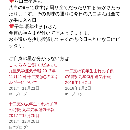
八白土星さん
八白の8って数字は 周り全てだったりする 豊かさだっ
たりします。その意味の通りに今日の八白さんは全て
が手に入る日。
子年.辰年生まれさん
金運の神さまが付いて下さってますよ。
お小遣いを少し投資してみるのも今日みたいな日にピ
ッタリ。
ご自身の星が分からない方は
こちらをご覧ください。
九星気学運気予報 2017年
十二支の亥年生まれの子供
11月21日 十二支(寅)のエネ
の特徴 九星気学運気予報
ルギーについて
2018年1月2日
2017年11月21日
2018年1月2日
In “ブログ”
In “ブログ”
十二支の辰年生まれの子供
の特徴 九星気学運気予報
2017年12月25日
2017年12月25日
In “ブログ”