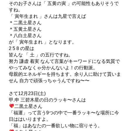
そのお子さんは「 五黄の寅 」の可能性もありそうで
すね。
「 寅年生まれ 」さんは九星で言えば
＊二黒土星さん
＊五黄土星さん
＊八白土星さん
が「 寅年生まれ 」となります。
2 5 8 の星は
皆んな 「 土 」の五行ですね。
努力 謙虚 着実 なんて言葉がキーワードになる気質で
やってみなくゃ分かんないよ！の行動派。
母親的エネルギーを持ちます。余り人に助けて貰いま
せん 自力で頑張っちゃうんですね〜〜
さて12月23日(土)
甲.申 三碧木星の日のラッキ〜さんは
二黒土星さん
「福運」って言う9つの中で一番ラッキ〜な場所に今
日ははいりますよ。
「福」はあなたの一番欲しい物に宿りそう。