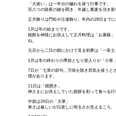
「大祓い」は一年分の穢れを祓う行事です。
百八つの除夜の鐘を聞き、年越し蕎麦を頂き新
正月飾りは門松や注連飾り。年内の28日まで
1月は年の始まりです。
鏡餅を神様にお供えして正月料理は「お屠蘇」
ね。
元旦から二日の朝にかけて見る初夢は「一富士
1月は冬の終わりの季節となり節入りが「小寒
7日が「七草の節句」万病を除き邪気を祓うと
慣があります。
11日は「鏡開き」
神さまにお供えしていた鏡餅を割って食べる行
中節は20日の「大寒」
寒さは厳しいが日差しに明るさが見えるころ。