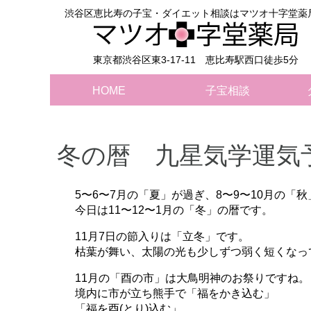
渋谷区恵比寿の子宝・ダイエット相談はマツオ十字堂薬
東京都渋谷区東3-17-11 恵比寿駅西口徒歩5分
HOME
子宝相談
冬の暦 九星気学運気予
5〜6〜7月の「夏」が過ぎ、8〜9〜10月の「
今日は11〜12〜1月の「冬」の暦です。
11月7日の節入りは「立冬」です。
枯葉が舞い、太陽の光も少しずつ弱く短くなっ
11月の「酉の市」は大鳥明神のお祭りですね。
境内に市が立ち熊手で「福をかき込む」
「福を酉(とり)込む」