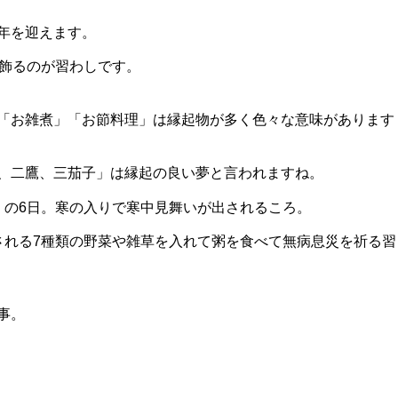
年を迎えます。
に飾るのが習わしです。
「お雑煮」「お節料理」は縁起物が多く色々な意味があります
、二鷹、三茄子」は縁起の良い夢と言われますね。
」の6日。寒の入りで寒中見舞いが出されるころ。
される7種類の野菜や雑草を入れて粥を食べて無病息災を祈る習
事。