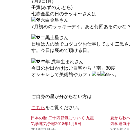
7月9日(月)
壬寅(みずのえ.とら)
七赤金星の日のラッキ〜さんは
六白金星さん
7月初めのラッキ〜デイ。あと何回あるのかな
二黒土星さん
日頃は人の陰でコツコツお仕事してます二黒さ
す。今日は褒めて頂ける日。
午年.戌年生まれさん
今日のお出かけはご自宅から「南」30度。
オシャレして美術館やカフェ
へ。
ご自身の星が分からない方は
こちら
をご覧ください。
日本の暦 二十四節気について 九星
夏から秋
気学運気予報2018年1月5日
気学運気予
2018年1月5日
2018年7