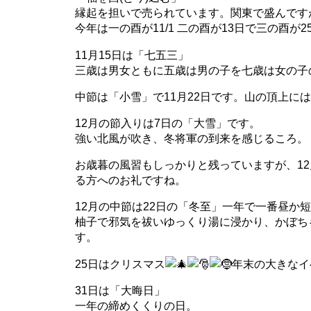
縁起を担いで売られています。関東で盛んです
今年は一の酉が11/1 二の酉が13日で三の酉
11月15日は「七五三」
三歳は男女ともに五歳は男の子を七歳は女の子
中節は「小雪」で11月22日です。山の頂上に
12月の節入りは7日の「大雪」です。
強い北風が吹き、冬将軍の到来を感じるころ。
お歳暮の風習もしっかりと残っていますが、1
る方へのお礼ですね。
12月の中節は22日の「冬至」一年で一番昼か
柚子で邪気を祓いゆっくり湯に浸かり、かぼち
す。
25日はクリスマス
年末の大きなイ
31日は「大晦日」
一年の締めくくりの日。