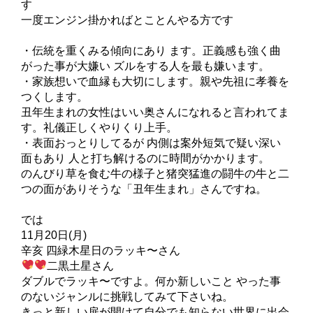
す
一度エンジン掛かればとことんやる方です
・伝統を重くみる傾向にあり ます。正義感も強く曲
がった事が大嫌い ズルをする人を最も嫌います。
・家族想いで血縁も大切にします。親や先祖に孝養を
つくします。
丑年生まれの女性はいい奥さんになれると言われてま
す。礼儀正しくやりくり上手。
・表面おっとりしてるが 内側は案外短気で疑い深い
面もあり 人と打ち解けるのに時間がかかります。
のんびり草を食む牛の様子と猪突猛進の闘牛の牛と二
つの面がありそうな「丑年生まれ」さんですね。
では
11月20日(月)
辛亥 四緑木星日のラッキ〜さん
二黒土星さん
ダブルでラッキ〜ですよ。何か新しいこと やった事
のないジャンルに挑戦してみて下さいね。
きっと新しい扉が開けて自分でも知らない世界に出会