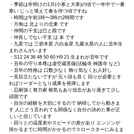
・季節は年明けの1月(小寒と大寒)の頃で一年中で一番
寒い じっと堪えて春を待つ頃ですね
・時間は午前1時〜3時の2時間です
・方角は 北よりの北東 です
・仲間の干支は巳と酉です
・仲良しでない干支 は 未 です
・九星では 三碧木星 六白金星 九紫火星の人に丑年生
まれさんがいます
・S12 24 36 48 50 60 H9 21 生まれが丑年です
・丑年の守り本尊は虚空蔵菩薩(法輪寺 神護寺 など)
・丑年の性格は 口数少なく 飾り気なくお人好し
一見目立たないですが 元々頭も良く 回りが必要とす
ればリーダーとなり成果を発揮します
・忍耐強く努力家 根気もあり信念があり過ぎて少し
頑固です
・自分の経験を大切にするので 納得してから動きま
す 人にどう言われても関係なく自分の決めた事が正
しいと信じています
・回りとの温度差やスピードの差があり エンジンが
掛かるまでに時間がかかるのでスロースターにみえま